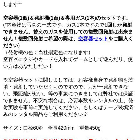
します**
空容器(1個)＆発射機(1台)＆専用ガス(1本)のセット
です。
(*内容物は写真の一式です。ガス1本ですので
1回しか発射
できません。替えのガスを使用しての複数回発射は出来ま
せん！複数回発射ご希望の際は、
空容器セット
をご購入く
ださい
)
（発射機の色：当社指定色になります）
空容器にクジやカードを入れてゲームとして遊んだり、使
い方はあなたしだい！
※空容器セットに関しましては、お客様自身で発射物を装
填・発射していただくものですので、万が一発射できな
い。飛距離が短い。等の事象につきましては弊社では保証
できません。不安な場合は、必要本数をレンタルの上、発
射実験を事前に実施してください。もしくはテープ装填済
みのレンタル商品をご利用ください※
サイズ：口径60Φ 全長420mm 重量450g