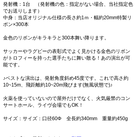
発射機：1台 （発射機の色：指定がない場合、当社指定色
でお送りします）
中身：当店オリジナル仕様の長さ約1ｍ・幅約20mm特製リ
ボン×300本
金色のリボンがキラキラと300本舞い降ります。
サッカーやラグビーの表彰式でよく見かける金色のリボン
がトロフィーを持った選手たちに舞い散る！あの演出が可
能です。
♪ベストな演出は、発射角度斜め45度です。これで高さ約
10~15m、飛距離約10~20m飛びます(無風状態で)♪
火薬を使っていないので屋外だけでなく、火気厳禁のコン
サートホール、ライヴ会場でもOK！
サイズ：サイズ：口径60Φ 全長約340mm 重量約450g