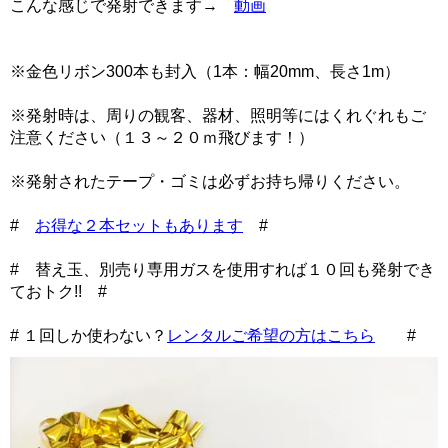
こんな感じで発射できます→
動画
※金色リボン300本も封入（1本：幅20mm、長さ1m）
※発射時は、周りの観客、器材、照明等にはくれぐれもご
注意ください（１３～２０ｍ飛びます！）
※発射されたテープ・ゴミは必ずお持ち帰りください。
#
お得な２本セットもあります
#
# 替え玉、別売り専用ガスを使用すれば１０回も発射でき
ておトク!! #
# １回しか使わない？
レンタルご希望の方はこちら
#