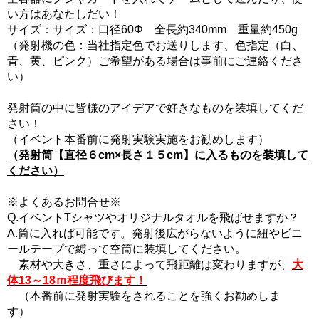
い方はあなたしだい！
サイズ：サイズ：口径60Φ 全長約340mm 重量約450g
（発射機の色：当社指定色でお送りします、色指定（白、
青、黄、ピンク）ご希望がある場合は事前にご連絡くださ
い）
発射筒の中に皆様のアイデアで好きなものを装填してくだ
さい！
（イベント本番前に発射実験実施をお勧めします）
（発射筒【直径６cm×長さ１５cm】に入るものを装填して
ください）
※よくあるお問合せ※
Q.イベントTシャツやオリジナルタオルを飛ばせますか？
A.筒に入れば可能です。発射後広がらないように紐やビニ
ールテープで縛って空筒に装填してください。
素材や大きさ、重さによって飛距離は変わりますが、
大
体13～18ｍ程度飛びます！
（本番前に発射実験をされることを強くお勧めしま
す）